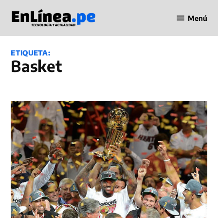
Saltar
Menú
al
Periodismo
contenido
en Línea
ETIQUETA:
Basket