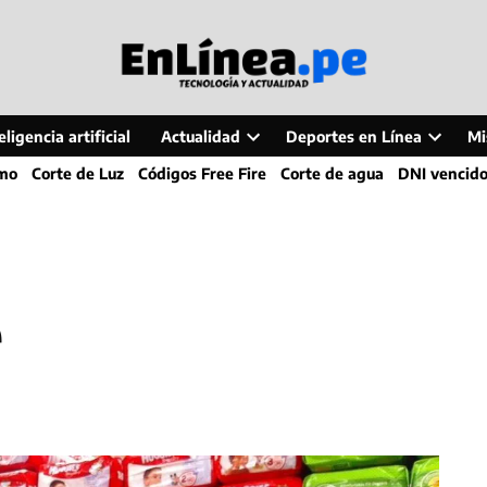
ligencia artificial
Actualidad
Deportes en Línea
Mi
Open
Open
smo
Corte de Luz
Códigos Free Fire
Corte de agua
DNI vencid
dropdown
dropdo
menu
menu
e