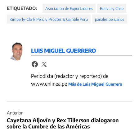
ETIQUETADO:
Asociación de Exportadores
Bolivia y Chile
Kimberly-Clark Perú y Procter & Gamble Perú
pañales peruanos
LUIS MIGUEL GUERRERO
Periodista (redactor y reportero) de
www.enlinea.pe
Más de Luis Miguel Guerrero
Navegación
de
Anterior
Cayetana Aljovín y Rex Tillerson dialogaron
entradas
sobre la Cumbre de las Américas