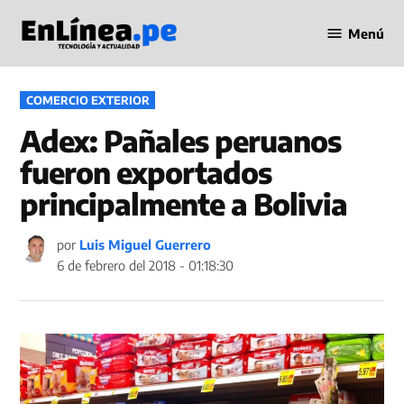
Saltar
Menú
al
Periodismo
contenido
en Línea
PUBLICADO
COMERCIO EXTERIOR
EN
Adex: Pañales peruanos
fueron exportados
principalmente a Bolivia
por
Luis Miguel Guerrero
6 de febrero del 2018 - 01:18:30