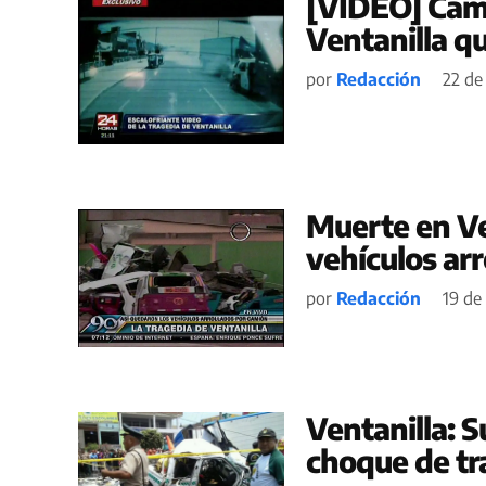
[VIDEO] Cám
Ventanilla q
por
Redacción
22 de
Muerte en Ve
vehículos ar
por
Redacción
19 de
Ventanilla: 
choque de tra