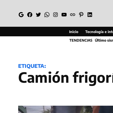
Saltar
al
Google
Facebook
Twitter
Whatsapp
Instagram
YouTube
Web
Pinterest
Linkedin
contenido
Inicio
Tecnología e inte
TENDENCIAS
Último si
ETIQUETA:
Camión frigor