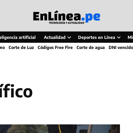
ligencia artificial
Actualidad
Deportes en Línea
Mi
Open
Open
smo
Corte de Luz
Códigos Free Fire
Corte de agua
DNI vencid
dropdown
dropdo
menu
menu
ífico