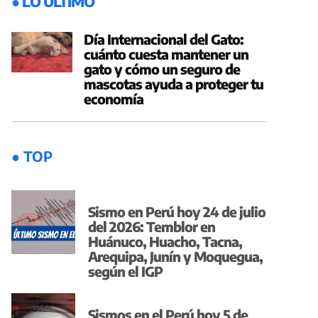
● LO ÚLTIMO
Día Internacional del Gato:
cuánto cuesta mantener un
gato y cómo un seguro de
mascotas ayuda a proteger tu
economía
● TOP
Sismo en Perú hoy 24 de julio
del 2026: Temblor en
Huánuco, Huacho, Tacna,
Arequipa, Junín y Moquegua,
según el IGP
Sismos en el Perú hoy 5 de