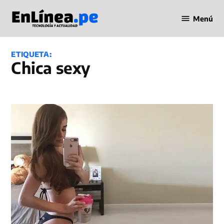
Saltar
Menú
al
Periodismo
contenido
en Línea
ETIQUETA:
chica sexy