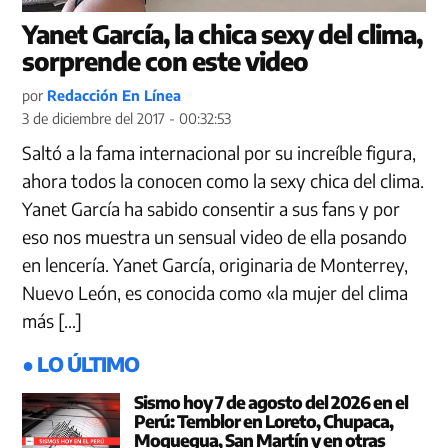
Yanet García, la chica sexy del clima,
sorprende con este video
por
Redacción En Línea
3 de diciembre del 2017 - 00:32:53
Saltó a la fama internacional por su increíble figura,
ahora todos la conocen como la sexy chica del clima.
Yanet García ha sabido consentir a sus fans y por
eso nos muestra un sensual video de ella posando
en lencería. Yanet García, originaria de Monterrey,
Nuevo León, es conocida como «la mujer del clima
más […]
● LO ÚLTIMO
Sismo hoy 7 de agosto del 2026 en el
Perú: Temblor en Loreto, Chupaca,
Moquegua, San Martín y en otras