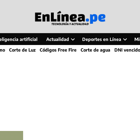
ligencia artificial
Actualidad
Deportes en Línea
Mi
Open
Open
smo
Corte de Luz
Códigos Free Fire
Corte de agua
DNI vencid
dropdown
dropdo
menu
menu