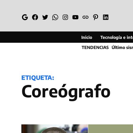
Saltar
al
Google
Facebook
Twitter
Whatsapp
Instagram
YouTube
Web
Pinterest
Linkedin
contenido
Inicio
Tecnología e inte
TENDENCIAS
Último si
ETIQUETA:
Coreógrafo