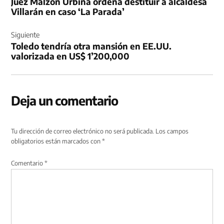
Juez Malzón Urbina ordena destituir a alcaldesa
entradas
Villarán en caso ‘La Parada’
Siguiente
Toledo tendría otra mansión en EE.UU.
valorizada en US$ 1’200,000
Deja un comentario
Tu dirección de correo electrónico no será publicada.
Los campos
obligatorios están marcados con
*
Comentario
*