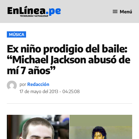
Saltar
Menú
al
Periodismo
contenido
en Línea
PUBLICADO
MÚSICA
EN
Ex niño prodigio del baile:
“Michael Jackson abusó de
mí 7 años”
por
Redacción
17 de mayo del 2013 - 04:25:08