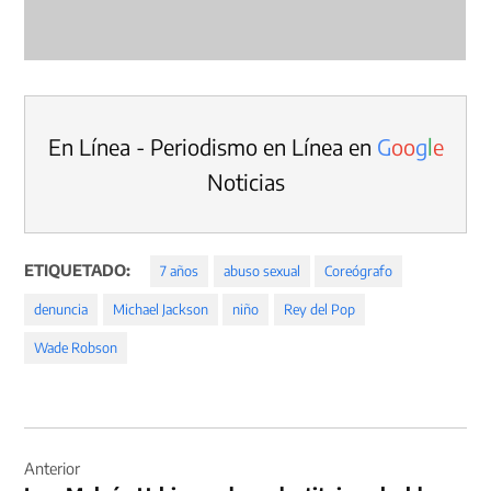
En Línea - Periodismo en Línea en
G
o
o
g
l
e
Noticias
ETIQUETADO:
7 años
abuso sexual
Coreógrafo
denuncia
Michael Jackson
niño
Rey del Pop
Wade Robson
Navegación
de
Anterior