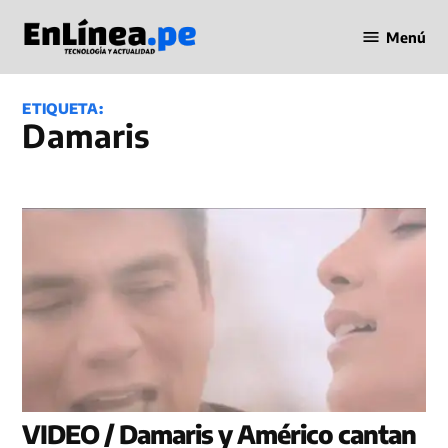
Saltar
Menú
al
Periodismo
contenido
en Línea
ETIQUETA:
Damaris
VIDEO / Damaris y Américo cantan