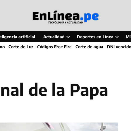
ligencia artificial
Actualidad
Deportes en Línea
Mi
Open
Open
smo
Corte de Luz
Códigos Free Fire
Corte de agua
DNI vencid
dropdown
dropdo
menu
menu
onal de la Papa