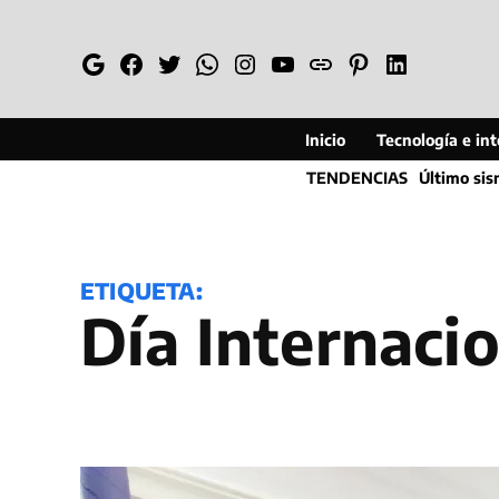
Saltar
al
Google
Facebook
Twitter
Whatsapp
Instagram
YouTube
Web
Pinterest
Linkedin
contenido
Inicio
Tecnología e inte
TENDENCIAS
Último si
ETIQUETA:
Día Internaci