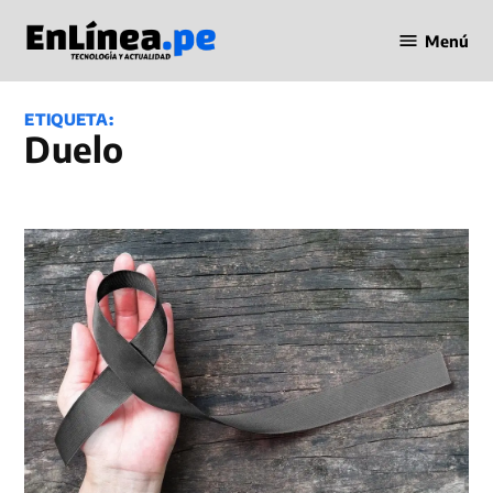
Saltar
Menú
al
Periodismo
contenido
en Línea
ETIQUETA:
Duelo