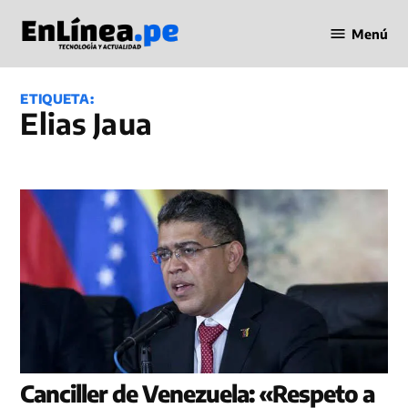
Saltar
Menú
al
Periodismo
contenido
en Línea
ETIQUETA:
Elias Jaua
Canciller de Venezuela: «Respeto a