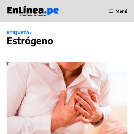
Saltar
Menú
al
Periodismo
contenido
en Línea
ETIQUETA:
estrógeno