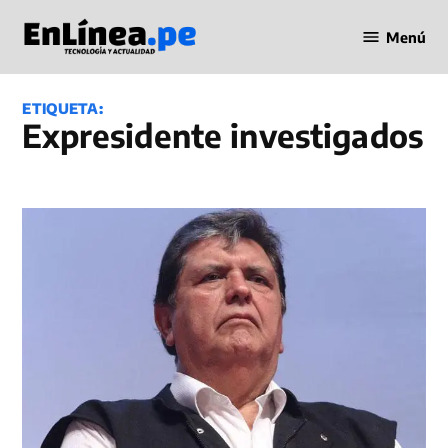
Saltar
Menú
al
Periodismo
contenido
en Línea
ETIQUETA:
expresidente investigados