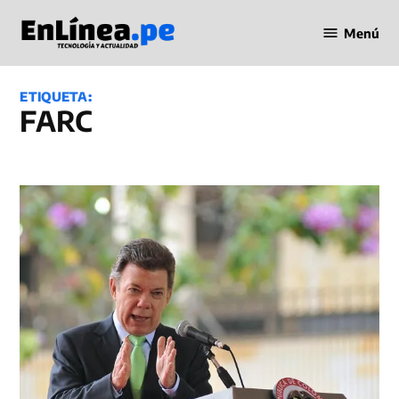
Saltar
Menú
al
Periodismo
contenido
en Línea
ETIQUETA:
FARC