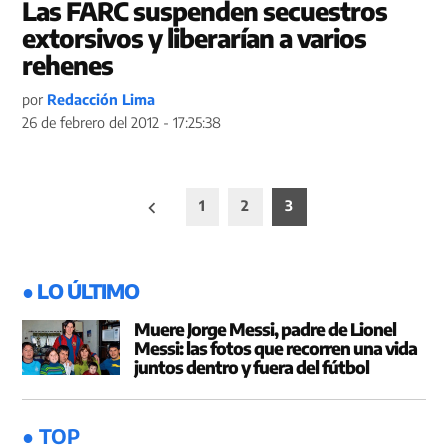
Las FARC suspenden secuestros
extorsivos y liberarían a varios
rehenes
por
Redacción Lima
26 de febrero del 2012 - 17:25:38
Paginación
1
2
3
de
entradas
● LO ÚLTIMO
Muere Jorge Messi, padre de Lionel
Messi: las fotos que recorren una vida
juntos dentro y fuera del fútbol
● TOP