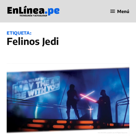
Saltar
Menú
al
Periodismo
contenido
en Línea
ETIQUETA:
Felinos Jedi