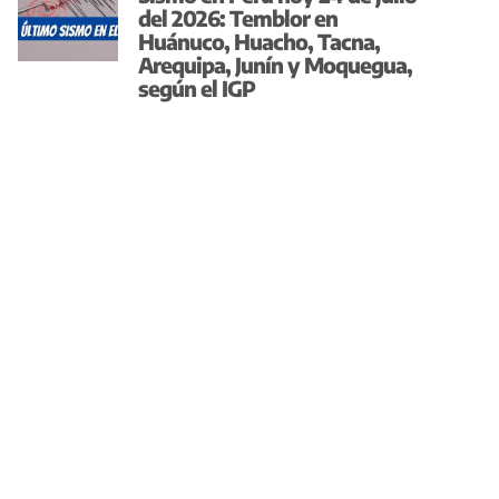
del 2026: Temblor en
Huánuco, Huacho, Tacna,
Arequipa, Junín y Moquegua,
según el IGP