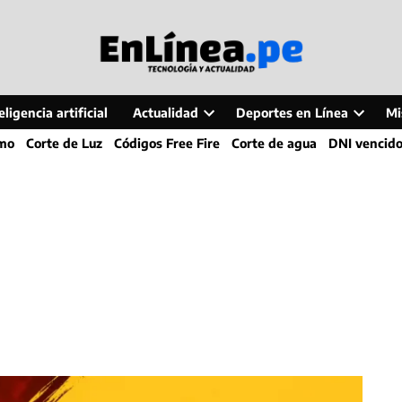
ligencia artificial
Actualidad
Deportes en Línea
Mi
Open
Open
smo
Corte de Luz
Códigos Free Fire
Corte de agua
DNI vencid
dropdown
dropdo
menu
menu