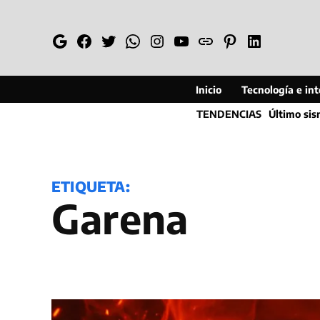
Saltar
al
Google
Facebook
Twitter
Whatsapp
Instagram
YouTube
Web
Pinterest
Linkedin
contenido
Inicio
Tecnología e inte
TENDENCIAS
Último si
ETIQUETA:
Garena