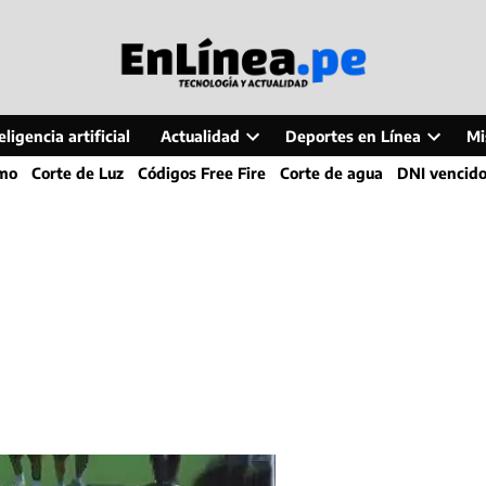
ligencia artificial
Actualidad
Deportes en Línea
Mi
Open
Open
smo
Corte de Luz
Códigos Free Fire
Corte de agua
DNI vencid
dropdown
dropdo
menu
menu