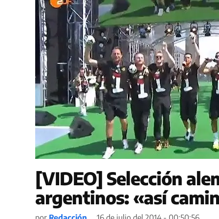
[VIDEO] Selección alem
argentinos: «así cami
por
Redacción
16 de julio del 2014 - 00:50:56