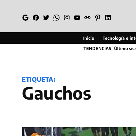
Saltar
al
Google
Facebook
Twitter
Whatsapp
Instagram
YouTube
Web
Pinterest
Linkedin
contenido
Inicio
Tecnología e inte
TENDENCIAS
Último si
ETIQUETA:
Gauchos