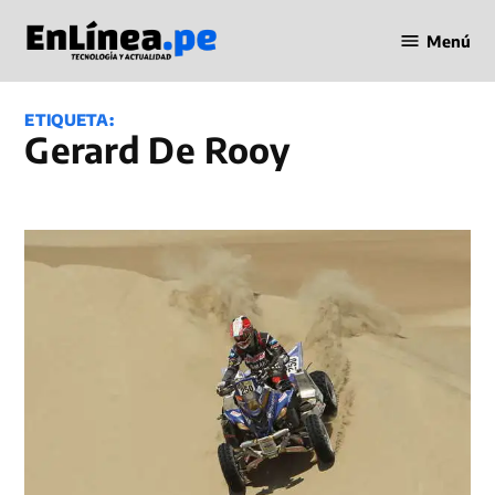
Saltar
Menú
al
Periodismo
contenido
en Línea
ETIQUETA:
Gerard De Rooy