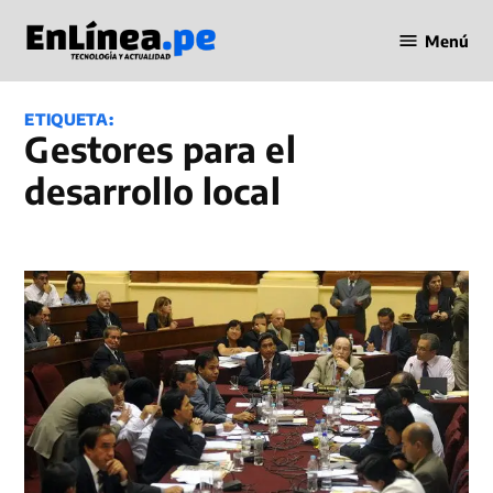
Saltar
Menú
al
Periodismo
contenido
en Línea
ETIQUETA:
gestores para el
desarrollo local