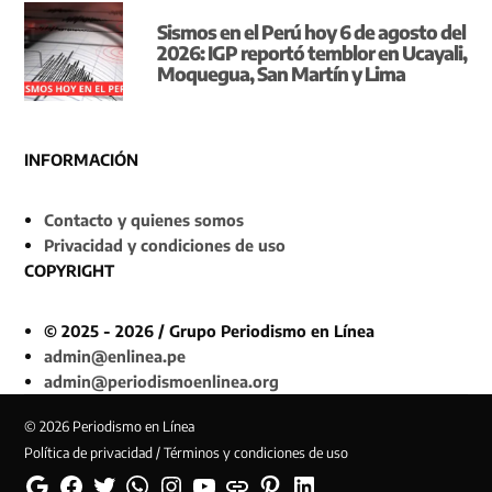
Sismos en el Perú hoy 6 de agosto del
2026: IGP reportó temblor en Ucayali,
Moquegua, San Martín y Lima
INFORMACIÓN
Contacto y quienes somos
Privacidad y condiciones de uso
COPYRIGHT
© 2025 - 2026 / Grupo Periodismo en Línea
admin@enlinea.pe
admin@periodismoenlinea.org
© 2026 Periodismo en Línea
Política de privacidad / Términos y condiciones de uso
Google
Facebook
Twitter
Whatsapp
Instagram
YouTube
Web
Pinterest
Linkedin