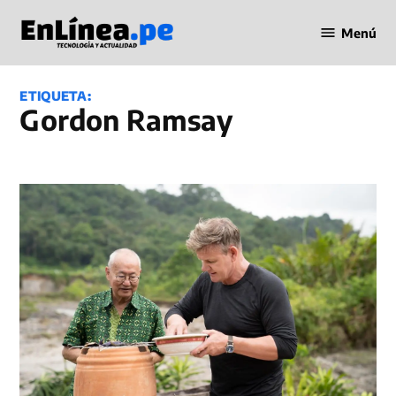
Saltar
Menú
al
Periodismo
contenido
en Línea
ETIQUETA:
Gordon Ramsay