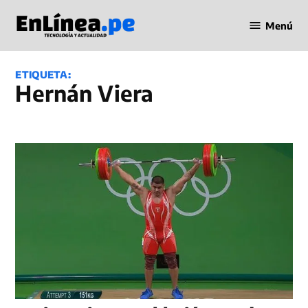
Saltar
Menú
al
Periodismo
contenido
en Línea
ETIQUETA:
Hernán Viera