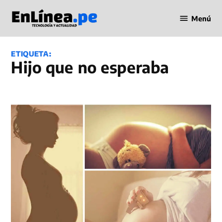
Saltar
Menú
al
Periodismo
contenido
en Línea
ETIQUETA:
hijo que no esperaba