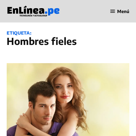
Saltar
Menú
al
Periodismo
contenido
en Línea
ETIQUETA:
Hombres fieles