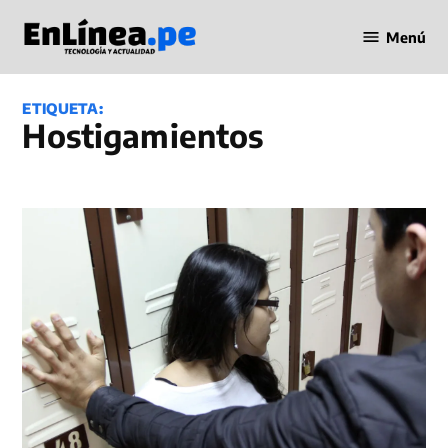
Saltar
Menú
al
Periodismo
contenido
en Línea
ETIQUETA:
Hostigamientos