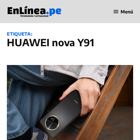
Saltar
Menú
al
Periodismo
contenido
en Línea
ETIQUETA:
HUAWEI nova Y91