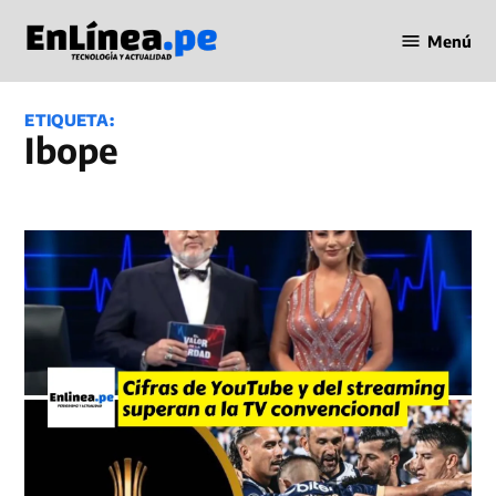
Saltar
Menú
al
Periodismo
contenido
en Línea
ETIQUETA:
Ibope