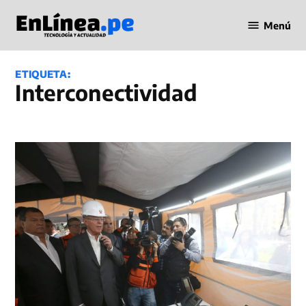
Saltar
Menú
al
Periodismo
contenido
en Línea
ETIQUETA:
interconectividad