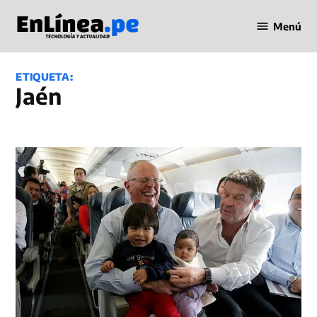
Saltar
Menú
al
Periodismo
contenido
en Línea
ETIQUETA:
Jaén