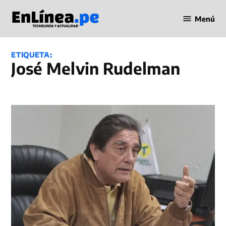
Saltar
Menú
al
Periodismo
contenido
en Línea
ETIQUETA:
José Melvin Rudelman