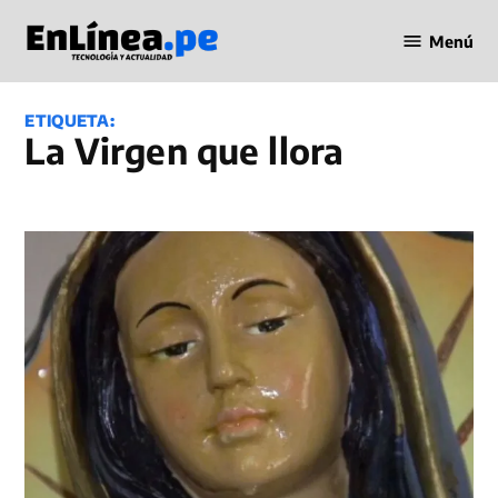
Saltar
Menú
al
Periodismo
contenido
en Línea
ETIQUETA:
La Virgen que llora