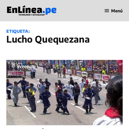
Saltar
Menú
al
Periodismo
contenido
en Línea
ETIQUETA:
Lucho Quequezana