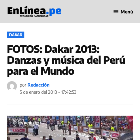
Saltar
Menú
al
Periodismo
contenido
en Línea
PUBLICADO
DAKAR
EN
FOTOS: Dakar 2013:
Danzas y música del Perú
para el Mundo
por
Redacción
5 de enero del 2013 - 17:42:53