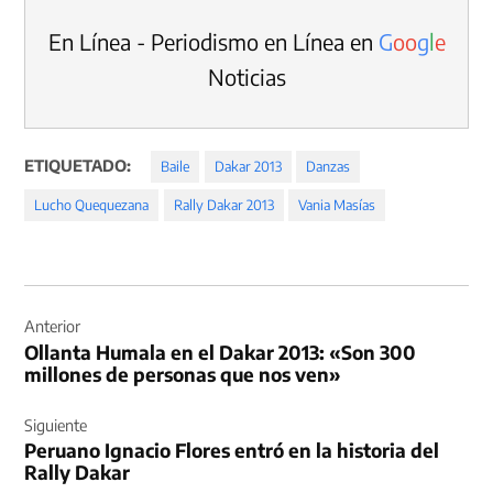
En Línea - Periodismo en Línea en
G
o
o
g
l
e
Noticias
ETIQUETADO:
Baile
Dakar 2013
Danzas
Lucho Quequezana
Rally Dakar 2013
Vania Masías
Navegación
de
Anterior
Ollanta Humala en el Dakar 2013: «Son 300
entradas
millones de personas que nos ven»
Siguiente
Peruano Ignacio Flores entró en la historia del
Rally Dakar