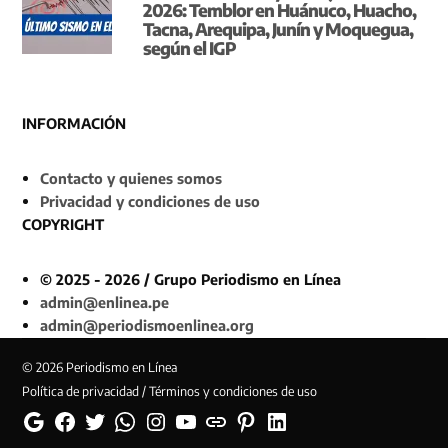
2026: Temblor en Huánuco, Huacho,
Tacna, Arequipa, Junín y Moquegua,
según el IGP
INFORMACIÓN
Contacto y quienes somos
Privacidad y condiciones de uso
COPYRIGHT
© 2025 - 2026 / Grupo Periodismo en Línea
admin@enlinea.pe
admin@periodismoenlinea.org
© 2026 Periodismo en Línea
Política de privacidad / Términos y condiciones de uso
Google
Facebook
Twitter
Whatsapp
Instagram
YouTube
Web
Pinterest
Linkedin