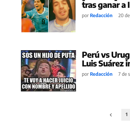
tras ganar a 
por
Redacción
20 de
Perú vs Urug
Luis Suárez 
por
Redacción
7 de 
Paginación
1
de