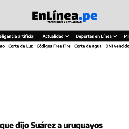
ligencia artificial
Actualidad
Deportes en Línea
Mi
Open
Open
smo
Corte de Luz
Códigos Free Fire
Corte de agua
DNI vencid
dropdown
dropdo
menu
menu
que dijo Suárez a uruguayos