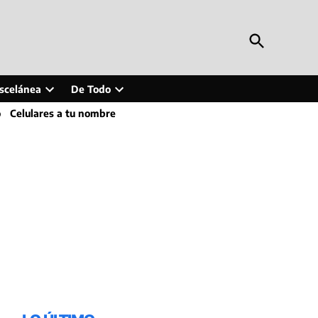
Open
Periodismo en Línea
Search
Inteligencia artificial, tecnología, tendencias,
actualidad y más
scelánea
De Todo
Open
Open
o
Celulares a tu nombre
wn
dropdown
dropdown
menu
menu