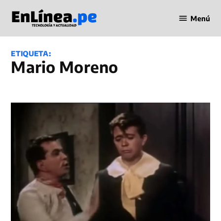
Saltar
Menú
al
Periodismo
contenido
en Línea
ETIQUETA:
Mario Moreno