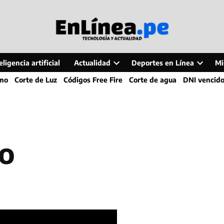
ligencia artificial
Actualidad
Deportes en Línea
Mi
Open
Open
smo
Corte de Luz
Códigos Free Fire
Corte de agua
DNI vencid
dropdown
dropdo
menu
menu
yo