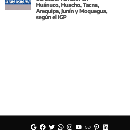
Huánuco, Huacho, Tacna,
Arequipa, Junín y Moquegua,
según el IGP
Google
Facebook
Twitter
Whatsapp
Instagram
YouTube
Web
Pinterest
Linkedin