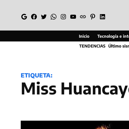
Saltar
al
Google
Facebook
Twitter
Whatsapp
Instagram
YouTube
Web
Pinterest
Linkedin
contenido
Inicio
Tecnología e inte
TENDENCIAS
Último si
ETIQUETA:
Miss Huanca