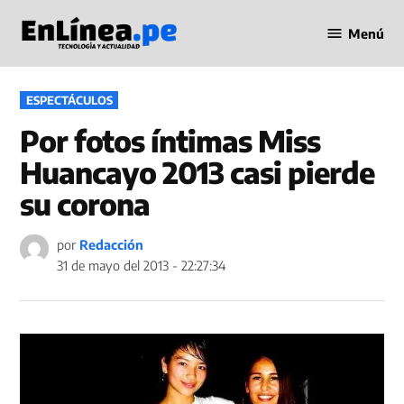
Saltar
Menú
al
Periodismo
contenido
en Línea
PUBLICADO
ESPECTÁCULOS
EN
Por fotos íntimas Miss
Huancayo 2013 casi pierde
su corona
por
Redacción
31 de mayo del 2013 - 22:27:34