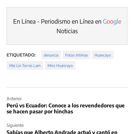
En Línea - Periodismo en Línea en
G
o
o
g
l
e
Noticias
ETIQUETADO:
denuncia
Fotos íntimas
Huancayo
Mei Lin Torres Lam
Miss Huancayo
Navegación
de
Anterior
Perú vs Ecuador: Conoce a los revendedores que
entradas
se hacen pasar por hinchas
Siguiente
Sabías que Alberto Andrade actuó y cantó en