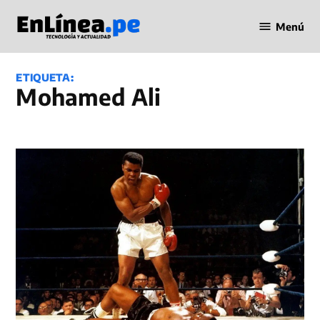
Saltar
Menú
al
Periodismo
contenido
en Línea
ETIQUETA:
Mohamed Ali