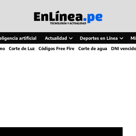
ligencia artificial
Actualidad
Deportes en Línea
Mi
Open
Open
smo
Corte de Luz
Códigos Free Fire
Corte de agua
DNI vencid
dropdown
dropdo
menu
menu