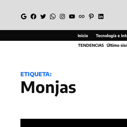
Saltar
al
Google
Facebook
Twitter
Whatsapp
Instagram
YouTube
Web
Pinterest
Linkedin
contenido
Inicio
Tecnología e inte
TENDENCIAS
Último si
ETIQUETA:
Monjas