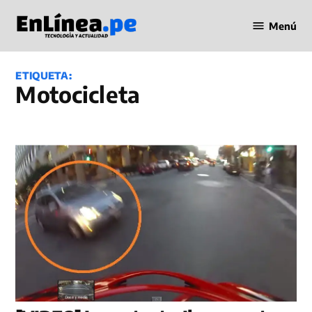
Saltar
Menú
al
Periodismo
contenido
en Línea
ETIQUETA:
motocicleta