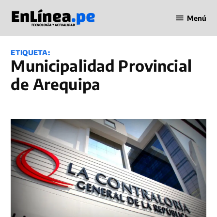
Saltar
Menú
al
Periodismo
contenido
en Línea
ETIQUETA:
Municipalidad Provincial
de Arequipa