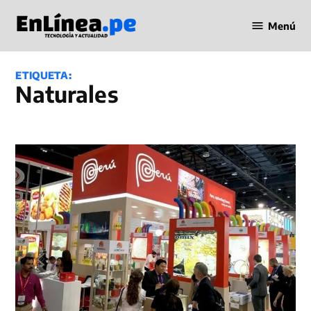
Saltar
Menú
al
Periodismo
contenido
en Línea
ETIQUETA:
naturales