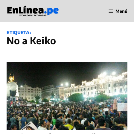
Saltar
Menú
al
Periodismo
contenido
en Línea
ETIQUETA:
No a Keiko