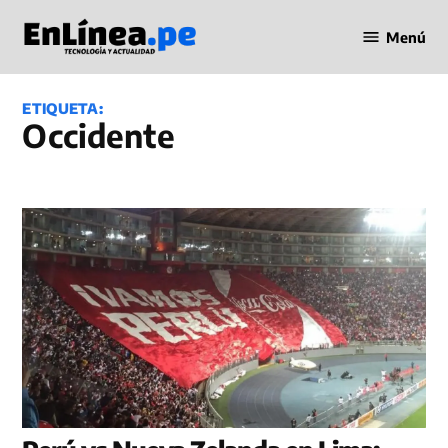
Saltar
Menú
al
Periodismo
contenido
en Línea
ETIQUETA:
Occidente