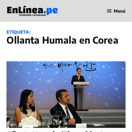
Saltar
Menú
al
Periodismo
contenido
en Línea
ETIQUETA:
Ollanta Humala en Corea