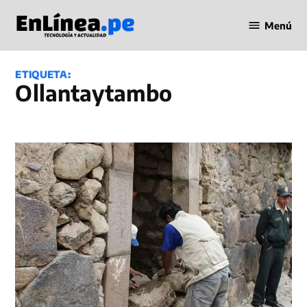
Saltar
Menú
al
Periodismo
contenido
en Línea
ETIQUETA:
Ollantaytambo