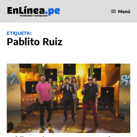
Saltar
Menú
al
Periodismo
contenido
en Línea
ETIQUETA:
Pablito Ruiz