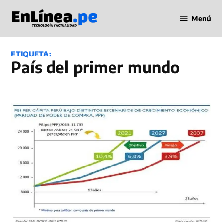
Saltar
Menú
al
Periodismo
contenido
en Línea
ETIQUETA:
País del primer mundo