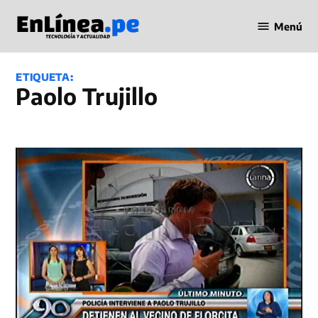
Saltar
Menú
al
Periodismo
contenido
en Línea
ETIQUETA:
Paolo Trujillo