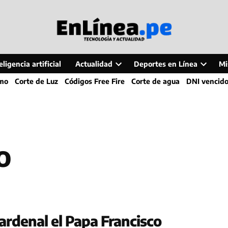
ligencia artificial
Actualidad
Deportes en Línea
Mi
Open
Open
smo
Corte de Luz
Códigos Free Fire
Corte de agua
DNI vencid
dropdown
dropdo
menu
menu
o
ardenal el Papa Francisco