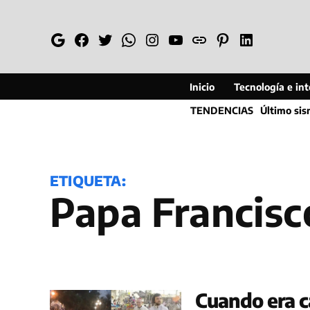
Saltar
al
Google
Facebook
Twitter
Whatsapp
Instagram
YouTube
Web
Pinterest
Linkedin
contenido
Inicio
Tecnología e inte
TENDENCIAS
Último si
ETIQUETA:
Papa Francisc
Cuando era c