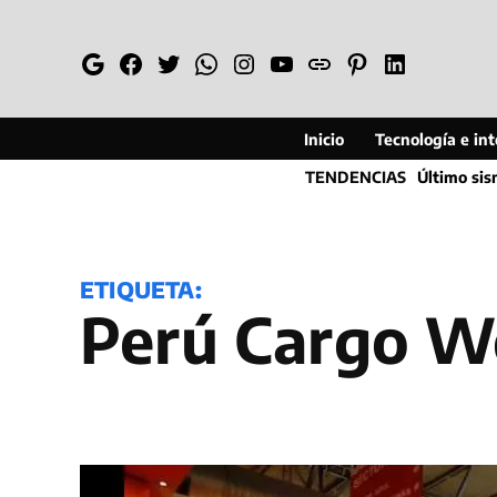
Saltar
al
Google
Facebook
Twitter
Whatsapp
Instagram
YouTube
Web
Pinterest
Linkedin
contenido
Inicio
Tecnología e inte
TENDENCIAS
Último si
ETIQUETA:
Perú Cargo 